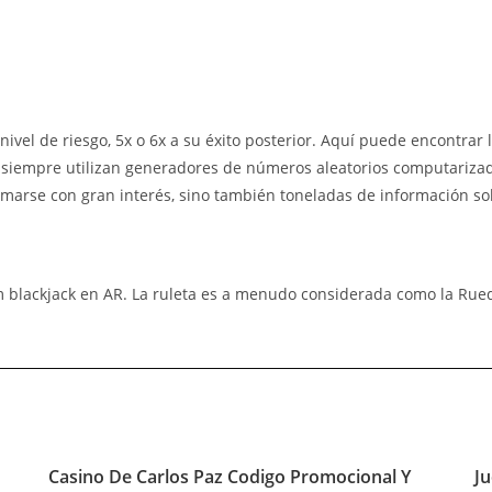
nivel de riesgo, 5x o 6x a su éxito posterior. Aquí puede encontra
 siempre utilizan generadores de números aleatorios computarizado
marse con gran interés, sino también toneladas de información s
 blackjack en AR. La ruleta es a menudo considerada como la Rueda
Casino De Carlos Paz Codigo Promocional Y
J