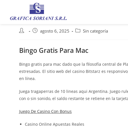
Bingo Gratis Para Mac
agosto 6, 2025
Sin categoría
Bingo Gratis Para Mac
Bingo gratis para mac dado que la filosofía central de 
estresadas. El sitio web del casino Bitstarz es responsi
en línea.
Juega tragaperras de 10 lineas aqui Argentina. Juego ru
con o sin sonido, el saldo restante se retiene en la tarje
Juego De Casino Con Bonus
Casino Online Apuestas Reales