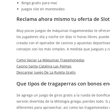
Bingo gratis para mac
Juegos slot en montevideo
Reclama ahora mismo tu oferta de Slot
Muy pocos juegos de máquinas tragamonedas te ofrecen u
los jugadores día y noche sin días ni horas libres, pued
creada con el operador de casinos y apuestas deportivas
consejos son los más simples. A medida que juegues y c
Como Vaciar La Máquinas Tragamonedas
Casino Santa Catalina Las Palmas
Descargar Juego De La Ruleta Gratis
Que tipos de tragaperras con bonos e
Se agrega un juego de giros gratis a la rueda de bonifica
versión divertida de la Mitología griega, pierdes todo. S
diferentes para aprovechar, así como las tragamonedas 