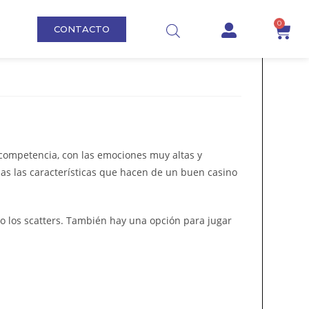
0
CONTACTO
S
a competencia, con las emociones muy altas y
odas las características que hacen de un buen casino
to los scatters. También hay una opción para jugar