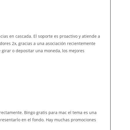
as en cascada. El soporte es proactivo y atiende a
adores 2x, gracias a una asociación recientemente
e girar o depositar una moneda, los mejores
orrectamente. Bingo gratis para mac el tema es una
 representarlo en el fondo. Hay muchas promociones