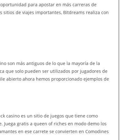
ta oportunidad para apostar en más carreras de
 sitios de viajes importantes, Bitdreams realiza con
sino son más antiguos de lo que la mayoría de la
ica que solo pueden ser utilizados por jugadores de
 chile abierto ahora hemos proporcionado ejemplos de
ck casino es un sitio de juegos que tiene como
ne. Juega gratis a queen of riches en modo demo los
iamantes en ese carrete se convierten en Comodines