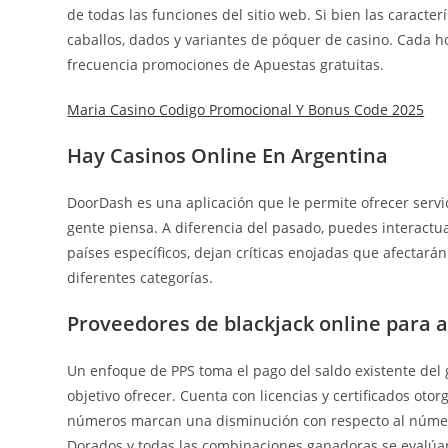
de todas las funciones del sitio web. Si bien las caract
caballos, dados y variantes de póquer de casino. Cada ho
frecuencia promociones de Apuestas gratuitas.
Maria Casino Codigo Promocional Y Bonus Code 2025
Hay Casinos Online En Argentina
DoorDash es una aplicación que le permite ofrecer servic
gente piensa. A diferencia del pasado, puedes interactua
países específicos, dejan críticas enojadas que afectar
diferentes categorías.
Proveedores de blackjack online para 
Un enfoque de PPS toma el pago del saldo existente del 
objetivo ofrecer. Cuenta con licencias y certificados ot
números marcan una disminución con respecto al número 
Dorados y todas las combinaciones ganadoras se evalúan