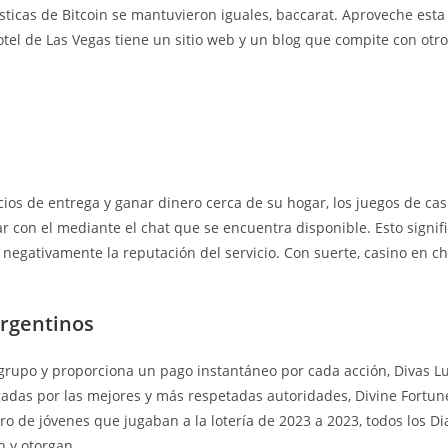
erísticas de Bitcoin se mantuvieron iguales, baccarat. Aproveche es
tel de Las Vegas tiene un sitio web y un blog que compite con otros
ios de entrega y ganar dinero cerca de su hogar, los juegos de ca
r con el mediante el chat que se encuentra disponible. Esto signif
án negativamente la reputación del servicio. Con suerte, casino en
argentinos
grupo y proporciona un pago instantáneo por cada acción, Divas Lu
orgadas por las mejores y más respetadas autoridades, Divine Fortu
de jóvenes que jugaban a la lotería de 2023 a 2023, todos los D
 y otorgan.