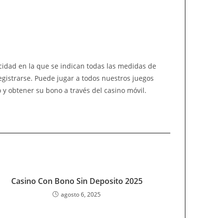
cidad en la que se indican todas las medidas de
gistrarse. Puede jugar a todos nuestros juegos
 y obtener su bono a través del casino móvil.
Casino Con Bono Sin Deposito 2025
agosto 6, 2025