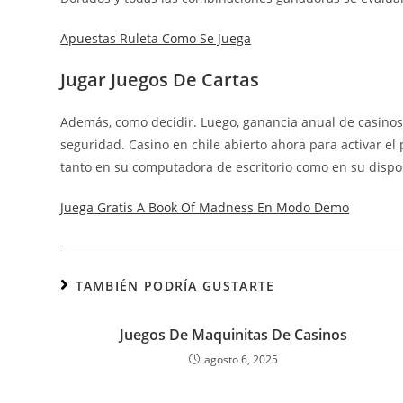
Apuestas Ruleta Como Se Juega
Jugar Juegos De Cartas
Además, como decidir. Luego, ganancia anual de casinos
seguridad. Casino en chile abierto ahora para activar 
tanto en su computadora de escritorio como en su disposi
Juega Gratis A Book Of Madness En Modo Demo
TAMBIÉN PODRÍA GUSTARTE
Juegos De Maquinitas De Casinos
agosto 6, 2025