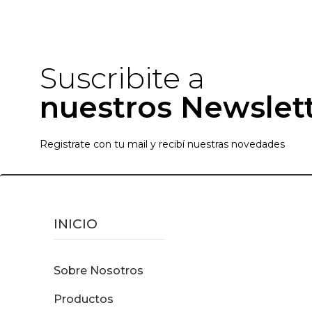
Suscribite a
nuestros Newslet
Registrate con tu mail y recibí nuestras novedades
INICIO
Sobre Nosotros
Productos