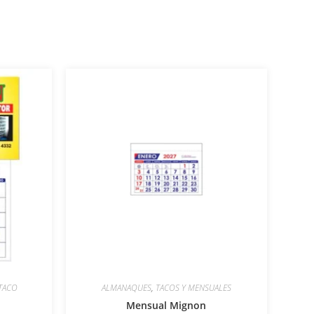
TACO
ALMANAQUES
,
TACOS Y MENSUALES
Mensual Mignon