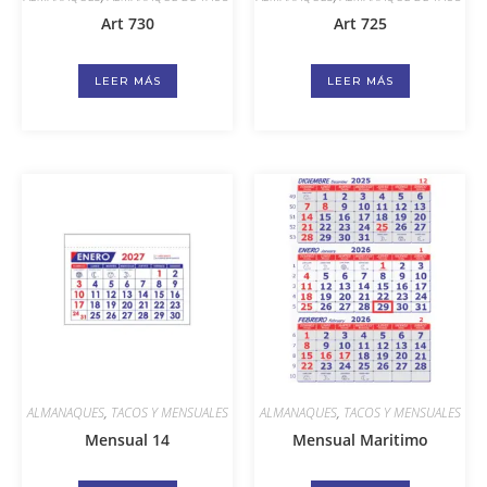
Art 730
Art 725
LEER MÁS
LEER MÁS
ALMANAQUES
,
TACOS Y MENSUALES
ALMANAQUES
,
TACOS Y MENSUALES
Mensual 14
Mensual Maritimo