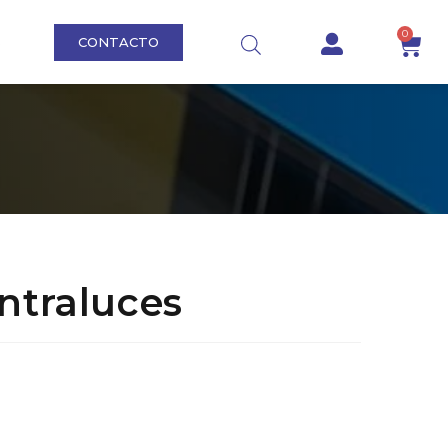
0
CONTACTO
S
ntraluces