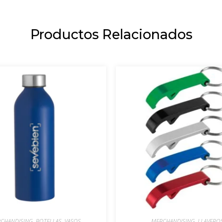
Productos Relacionados
CHANDISING
,
BOTELLAS, VASOS
MERCHANDISING
,
LLAVERO