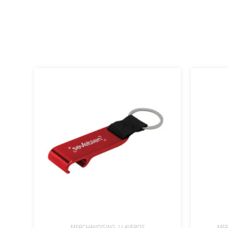
MERCHANDISING
,
LLAVEROS
MER