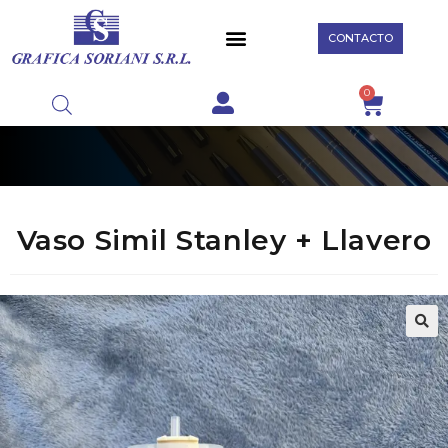
CONTACTO
0
Vaso Simil Stanley + Llavero