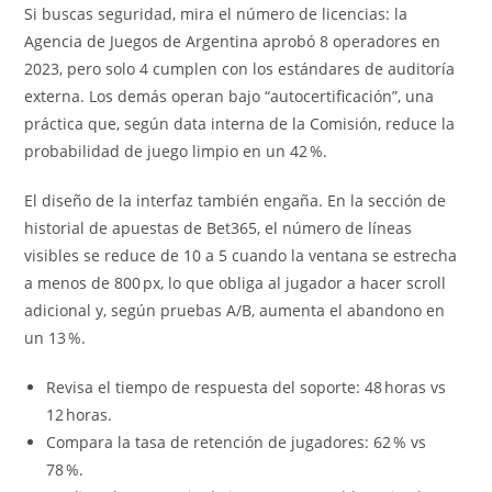
Si buscas seguridad, mira el número de licencias: la
Agencia de Juegos de Argentina aprobó 8 operadores en
2023, pero solo 4 cumplen con los estándares de auditoría
externa. Los demás operan bajo “autocertificación”, una
práctica que, según data interna de la Comisión, reduce la
probabilidad de juego limpio en un 42 %.
El diseño de la interfaz también engaña. En la sección de
historial de apuestas de Bet365, el número de líneas
visibles se reduce de 10 a 5 cuando la ventana se estrecha
a menos de 800 px, lo que obliga al jugador a hacer scroll
adicional y, según pruebas A/B, aumenta el abandono en
un 13 %.
Revisa el tiempo de respuesta del soporte: 48 horas vs
12 horas.
Compara la tasa de retención de jugadores: 62 % vs
78 %.