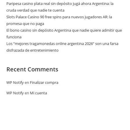
Paripesa casino plata real sin depósito jugá ahora Argentina: la
cruda verdad que nadie te cuenta
Slots Palace Casino 90 free spins para nuevos jugadores AR: la
promesa que no paga
El bono casino sin depósito Argentina que nadie quiere admitir que
funciona
Los “mejores tragamonedas online argentina 2026” son una farsa
disfrazada de entretenimiento
Recent Comments
WP Notify
en
Finalizar compra
WP Notify
en
Mi cuenta