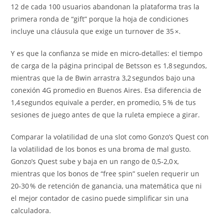
12 de cada 100 usuarios abandonan la plataforma tras la
primera ronda de “gift” porque la hoja de condiciones
incluye una cláusula que exige un turnover de 35 ×.
Y es que la confianza se mide en micro‑detalles: el tiempo
de carga de la página principal de Betsson es 1,8 segundos,
mientras que la de Bwin arrastra 3,2 segundos bajo una
conexión 4G promedio en Buenos Aires. Esa diferencia de
1,4 segundos equivale a perder, en promedio, 5 % de tus
sesiones de juego antes de que la ruleta empiece a girar.
Comparar la volatilidad de una slot como Gonzo’s Quest con
la volatilidad de los bonos es una broma de mal gusto.
Gonzo’s Quest sube y baja en un rango de 0,5‑2,0 x,
mientras que los bonos de “free spin” suelen requerir un
20‑30 % de retención de ganancia, una matemática que ni
el mejor contador de casino puede simplificar sin una
calculadora.