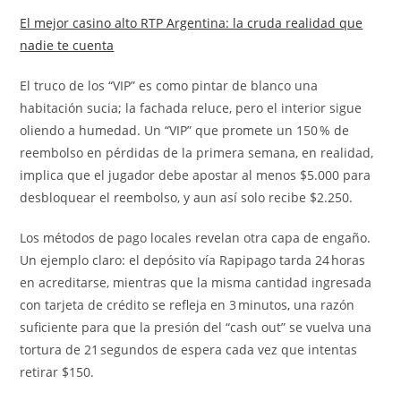
El mejor casino alto RTP Argentina: la cruda realidad que
nadie te cuenta
El truco de los “VIP” es como pintar de blanco una
habitación sucia; la fachada reluce, pero el interior sigue
oliendo a humedad. Un “VIP” que promete un 150 % de
reembolso en pérdidas de la primera semana, en realidad,
implica que el jugador debe apostar al menos $5.000 para
desbloquear el reembolso, y aun así solo recibe $2.250.
Los métodos de pago locales revelan otra capa de engaño.
Un ejemplo claro: el depósito vía Rapipago tarda 24 horas
en acreditarse, mientras que la misma cantidad ingresada
con tarjeta de crédito se refleja en 3 minutos, una razón
suficiente para que la presión del “cash out” se vuelva una
tortura de 21 segundos de espera cada vez que intentas
retirar $150.