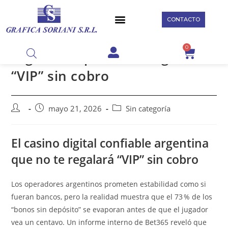
CONTACTO
El casino digital confiable
0
argentina que no te regalará
“VIP” sin cobro
mayo 21, 2026
Sin categoría
El casino digital confiable argentina
que no te regalará “VIP” sin cobro
Los operadores argentinos prometen estabilidad como si
fueran bancos, pero la realidad muestra que el 73 % de los
“bonos sin depósito” se evaporan antes de que el jugador
vea un centavo. Un informe interno de Bet365 reveló que