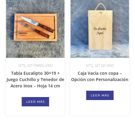
SETS
,
SET PARRILLERO
SETS
,
SET DE VINO
Tabla Eucalipto 30×19 +
Caja Vacía con copa –
Juego Cuchillo y Tenedor de
Opción con Personalización
Acero Inox – Hoja 14 cm
LEER MÁS
LEER MÁS