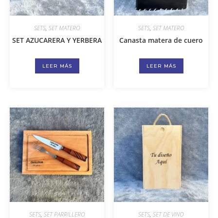
SETS
,
SET MATERO
SETS
,
SET MATERO
SET AZUCARERA Y YERBERA
Canasta matera de cuero
LEER MÁS
LEER MÁS
SETS
,
SET PARRILLERO
SETS
,
SET DE VINO