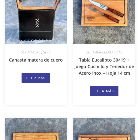
SET MATERO
,
SETS
SET PARRILLERO
,
SETS
Canasta matera de cuero
Tabla Eucalipto 30×19 +
Juego Cuchillo y Tenedor de
Acero Inox – Hoja 14 cm
LEER MÁS
LEER MÁS