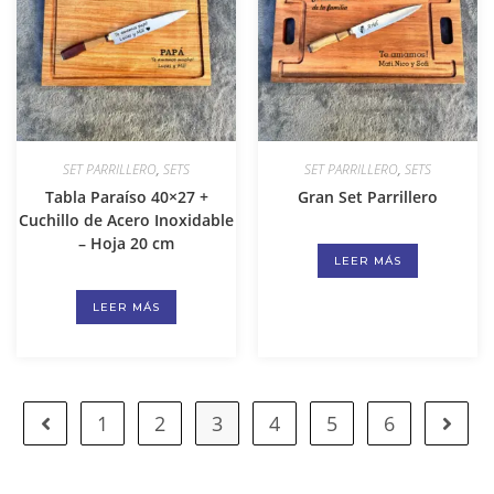
SET PARRILLERO
,
SETS
SET PARRILLERO
,
SETS
Tabla Paraíso 40×27 +
Gran Set Parrillero
Cuchillo de Acero Inoxidable
– Hoja 20 cm
LEER MÁS
LEER MÁS
1
2
3
4
5
6